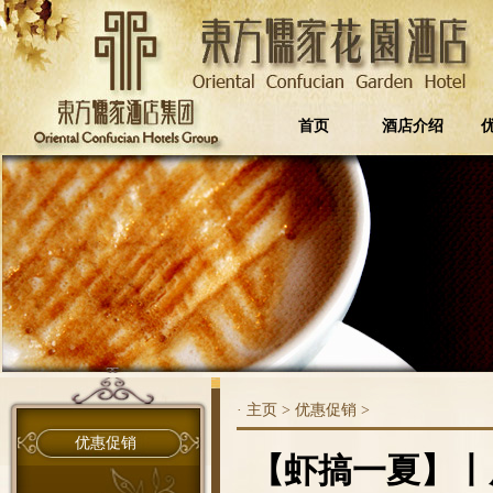
首页
酒店介绍
·
主页
>
优惠促销
>
优惠促销
【虾搞一夏】丨